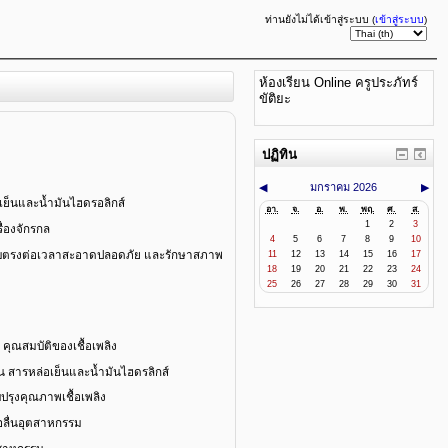
ท่านยังไม่ได้เข้าสู่ระบบ (
เข้าสู่ระบบ
)
ห้องเรียน Online ครูประภัทร์
ขัติยะ
ปฏิทิน
◀
มกราคม 2026
▶
อเย็นและน้ำมันไฮดรอลิกส์
อา.
จ.
อ.
พ.
พฤ.
ศ.
ส.
1
2
3
ื่องจักรกล
4
5
6
7
8
9
10
บคอบตรงต่อเวลาสะอาดปลอดภัย และรักษาสภาพ
11
12
13
14
15
16
17
18
19
20
21
22
23
24
25
26
27
28
29
30
31
คุณสมบัติของเชื้อเพลิง
ลื่น สารหล่อเย็นและน้ำมันไฮดรลิกส์
ปรุงคุณภาพเชื้อเพลิง
่อลื่นอุตสาหกรรม